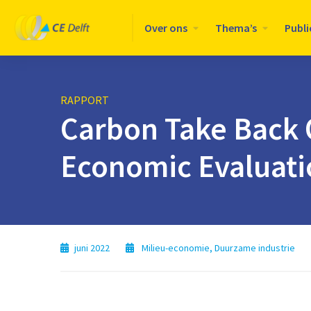
Logo
Over ons
Thema’s
Publi
CE
Delft
RAPPORT
Carbon Take Back 
Economic Evaluati
juni 2022
Milieu-economie
,
Duurzame industrie