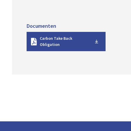
Documenten
D
Carbon Take Back
o
Obligation
w
n
l
o
a
d