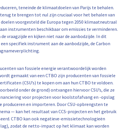
educeren, teneinde de klimaatdoelen van Parijs te behalen.
erug te brengen tot nul zijn cruciaal voor het behalen van
s doelen voorgesteld die Europa tegen 2050 klimaatneutraal
 aan instrumenten beschikbaar om emissies te verminderen.
e vraagzijde en kijken niet naar de aanbodzijde. In dit
een specifiek instrument aan de aanbodzijde, de Carbon
rugnameverplichting.
ucenten van fossiele energie verantwoordelijk worden
 wordt gemaakt van een CTBO zijn producenten van fossiele
ertificaten (CSU’s) te kopen om aan hun CTBO te voldoen.
voorbeeld onder de grond) ontvangen hiervoor CSU’s, die ze
inanciering voor projecten voor koolstofafvang en -opslag
 te produceren en importeren. Door CSU-opbrengsten te
hema — kan het resultaat van CCS-projecten en het gebruik
iseerd. CTBO kan ook negatieve-emissietechnologieën
slag), zodat de netto-impact op het klimaat kan worden