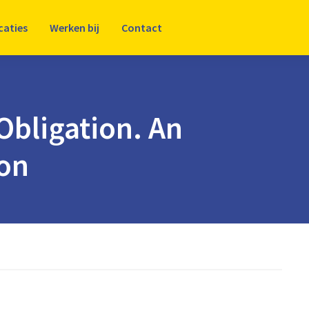
caties
Werken bij
Contact
Obligation. An
on