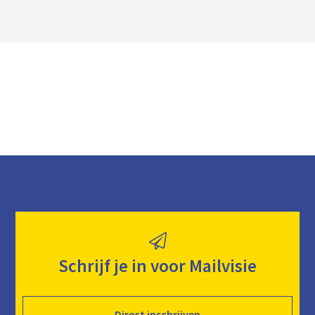
l
o
a
d
Schrijf je in voor Mailvisie
Direct inschrijven