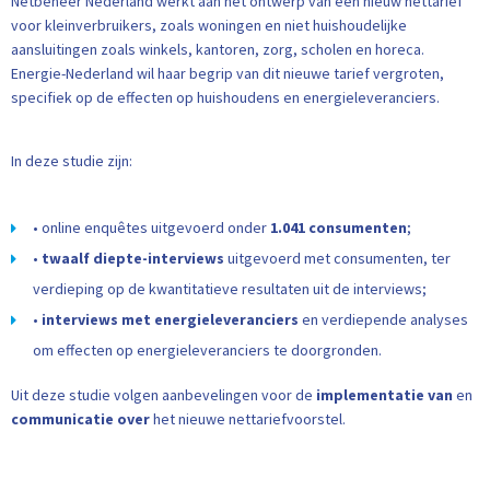
Netbeheer Nederland werkt aan het ontwerp van een nieuw nettarief
voor kleinverbruikers, zoals woningen en niet huishoudelijke
aansluitingen zoals winkels, kantoren, zorg, scholen en horeca.
Energie-Nederland wil haar begrip van dit nieuwe tarief vergroten,
specifiek op de effecten op huishoudens en energieleveranciers.
In deze studie zijn:
• online enquêtes uitgevoerd onder
1.041 consumenten
;
•
twaalf diepte-interviews
uitgevoerd met consumenten, ter
verdieping op de kwantitatieve resultaten uit de interviews;
•
interviews met energieleveranciers
en verdiepende analyses
om effecten op energieleveranciers te doorgronden.
Uit deze studie volgen aanbevelingen voor de
implementatie van
en
communicatie over
het nieuwe nettariefvoorstel.