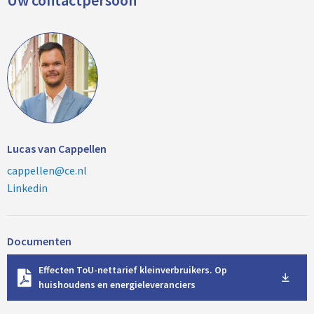
Uw contactpersoon
Lucas van Cappellen
cappellen@ce.nl
Linkedin
Documenten
D
Effecten ToU-nettarief kleinverbruikers. Op
o
huishoudens en energieleveranciers
w
n