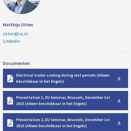
Matthijs Otten
otten@ce.nl
Linkedin
Documenten
D
Electrical trailer cooling during rest periods (Alleen
o
beschikbaar in het Engels)
w
n
D
l
Presentation 1, EU Seminar, Brussels, December 1st
o
o
2015 (Alleen beschikbaar in het Engels)
w
a
n
d
D
l
Presentation 2, EU Seminar, Brussels, December 1st
o
o
2015 (Alleen beschikbaar in het Engels)
w
a