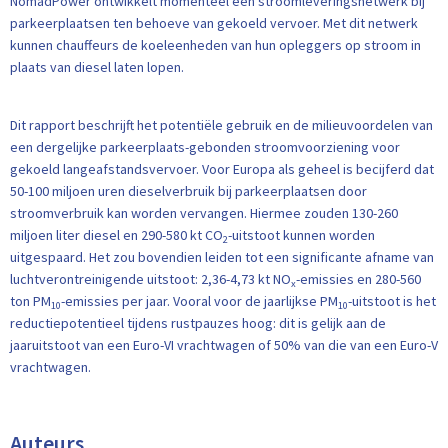
NomadPower ontwikkelt momenteel een stroomleveringsnetwerk bij
parkeerplaatsen ten behoeve van gekoeld vervoer. Met dit netwerk
kunnen chauffeurs de koeleenheden van hun opleggers op stroom in
plaats van diesel laten lopen.
Dit rapport beschrijft het potentiële gebruik en de milieuvoordelen van
een dergelijke parkeerplaats-gebonden stroomvoorziening voor
gekoeld langeafstandsvervoer. Voor Europa als geheel is becijferd dat
50-100 miljoen uren dieselverbruik bij parkeerplaatsen door
stroomverbruik kan worden vervangen. Hiermee zouden 130-260
miljoen liter diesel en 290-580 kt CO
-uitstoot kunnen worden
2
uitgespaard. Het zou bovendien leiden tot een significante afname van
luchtverontreinigende uitstoot: 2,36-4,73 kt NO
-emissies en 280-560
x
ton PM
-emissies per jaar. Vooral voor de jaarlijkse PM
-uitstoot is het
10
10
reductiepotentieel tijdens rustpauzes hoog: dit is gelijk aan de
jaaruitstoot van een Euro-VI vrachtwagen of 50% van die van een Euro-V
vrachtwagen.
Auteurs