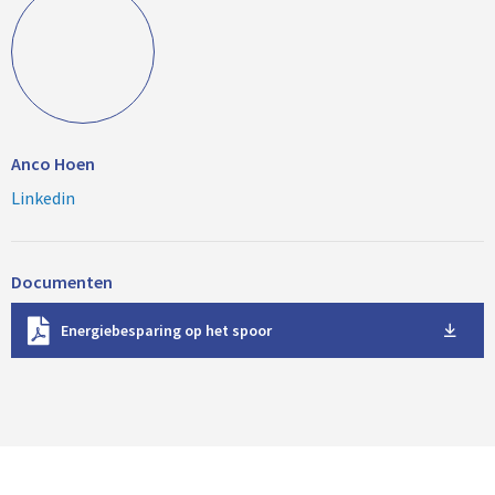
Anco Hoen
Linkedin
Documenten
D
Energiebesparing op het spoor
o
w
n
l
o
a
d