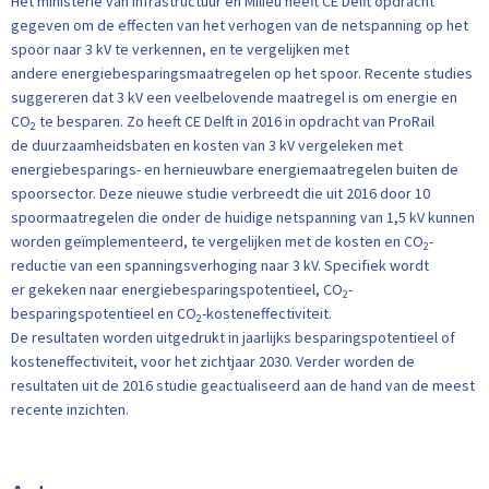
Het ministerie van Infrastructuur en Milieu heeft CE Delft opdracht
gegeven om de effecten van het verhogen van de netspanning op het
spoor naar 3 kV te verkennen, en te vergelijken met
andere energiebesparingsmaatregelen op het spoor. Recente studies
suggereren dat 3 kV een veelbelovende maatregel is om energie en
CO
te besparen. Zo heeft CE Delft in 2016 in opdracht van ProRail
2
de duurzaamheidsbaten en kosten van 3 kV vergeleken met
energiebesparings- en hernieuwbare energiemaatregelen buiten de
spoorsector. Deze nieuwe studie verbreedt die uit 2016 door 10
spoormaatregelen die onder de huidige netspanning van 1,5 kV kunnen
worden geïmplementeerd, te vergelijken met de kosten en CO
-
2
reductie van een spanningsverhoging naar 3 kV. Specifiek wordt
er gekeken naar energiebesparingspotentieel, CO
-
2
besparingspotentieel en CO
-kosteneffectiviteit.
2
De resultaten worden uitgedrukt in jaarlijks besparingspotentieel of
kosteneffectiviteit, voor het zichtjaar 2030. Verder worden de
resultaten uit de 2016 studie geactualiseerd aan de hand van de meest
recente inzichten.