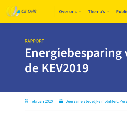
Logo
Over ons
Thema’s
Publi
CE
Delft
RAPPORT
Energiebesparing 
de KEV2019
februari 2020
Duurzame stedelijke mobiliteit
,
Per