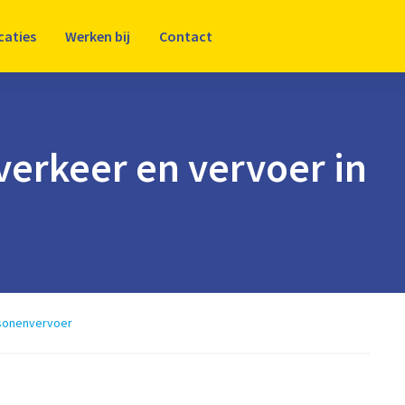
caties
Werken bij
Contact
verkeer en vervoer in
sonenvervoer