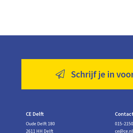
Schrijf je in voo
CE Delft
Contac
Oude Delft 180
015-215
2611 HH Delft
ce@ce.nl