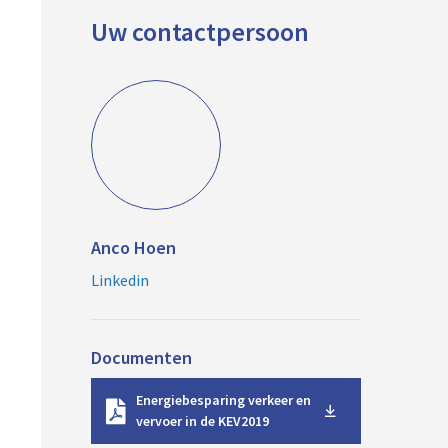
Uw contactpersoon
Anco Hoen
Linkedin
Documenten
D
Energiebesparing verkeer en
o
vervoer in de KEV2019
w