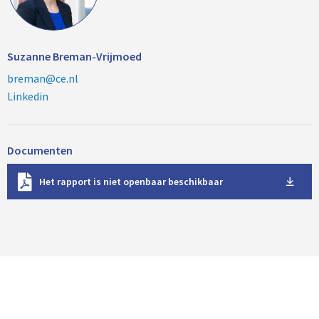
Suzanne Breman-Vrijmoed
breman@ce.nl
Linkedin
Documenten
D
Het rapport is niet openbaar beschikbaar
o
w
n
l
o
a
d