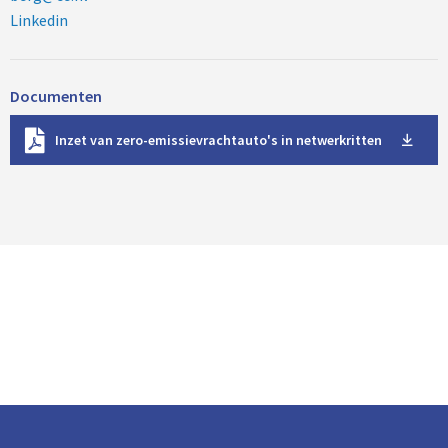
Linkedin
Documenten
D
Inzet van zero-emissievrachtauto's in netwerkritten
o
w
n
l
o
a
d