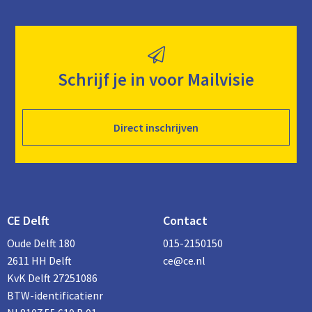
Schrijf je in voor Mailvisie
Direct inschrijven
CE Delft
Contact
Oude Delft 180
015-2150150
2611 HH Delft
ce@ce.nl
KvK Delft 27251086
BTW-identificatienr