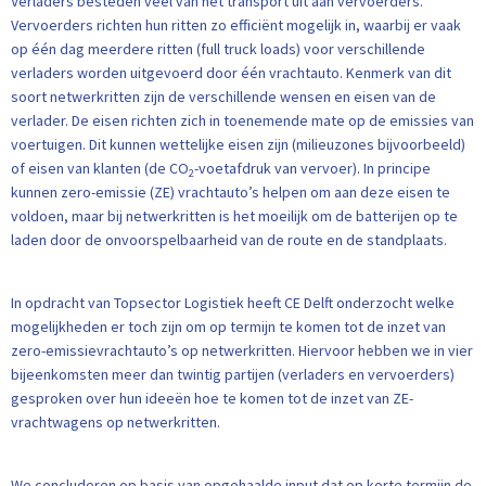
Verladers besteden veel van het transport uit aan vervoerders.
Vervoerders richten hun ritten zo efficiënt mogelijk in, waarbij er vaak
op één dag meerdere ritten (full truck loads) voor verschillende
verladers worden uitgevoerd door één vrachtauto. Kenmerk van dit
soort netwerkritten zijn de verschillende wensen en eisen van de
verlader. De eisen richten zich in toenemende mate op de emissies van
voertuigen. Dit kunnen wettelijke eisen zijn (milieuzones bijvoorbeeld)
of eisen van klanten (de CO
-voetafdruk van vervoer). In principe
2
kunnen zero-emissie (ZE) vrachtauto’s helpen om aan deze eisen te
voldoen, maar bij netwerkritten is het moeilijk om de batterijen op te
laden door de onvoorspelbaarheid van de route en de standplaats.
In opdracht van Topsector Logistiek heeft CE Delft onderzocht welke
mogelijkheden er toch zijn om op termijn te komen tot de inzet van
zero-emissievrachtauto’s op netwerk­ritten. Hiervoor hebben we in vier
bijeenkomsten meer dan twintig partijen (verladers en vervoerders)
gesproken over hun ideeën hoe te komen tot de inzet van ZE-
vrachtwagens op netwerkritten.
We concluderen op basis van opgehaalde input dat op korte termijn de