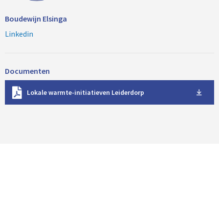
Boudewijn Elsinga
Linkedin
Documenten
D
Lokale warmte-initiatieven Leiderdorp
o
w
n
l
o
a
d