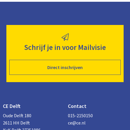
Schrijf je in voor Mailvisie
Direct inschrijven
CE Delft
Contact
Oude Delft 180
015-2150150
2611 HH Delft
ce@ce.nl