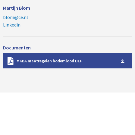
Martijn Blom
blom@ce.nl
Linkedin
Documenten
D
MKBA maatregelen bodemlood DEF
o
w
n
l
o
a
d