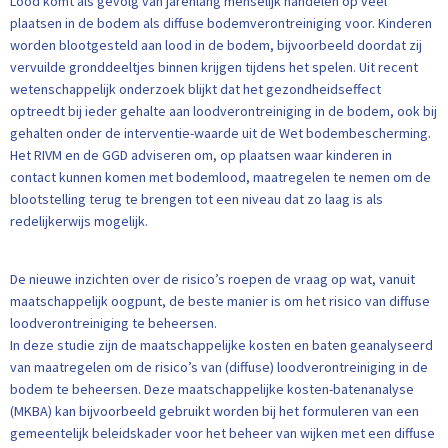
Lood komt als gevolg van jarenlang menselijk handelen op veel
plaatsen in de bodem als diffuse bodemverontreiniging voor. Kinderen
worden blootgesteld aan lood in de bodem, bijvoorbeeld doordat zij
vervuilde gronddeeltjes binnen krijgen tijdens het spelen. Uit recent
wetenschappelijk onderzoek blijkt dat het gezondheidseffect
optreedt bij ieder gehalte aan loodverontreiniging in de bodem, ook bij
gehalten onder de interventie-waarde uit de Wet bodembescherming.
Het RIVM en de GGD adviseren om, op plaatsen waar kinderen in
contact kunnen komen met bodemlood, maatregelen te nemen om de
blootstelling terug te brengen tot een niveau dat zo laag is als
redelijkerwijs mogelijk.
De nieuwe inzichten over de risico’s roepen de vraag op wat, vanuit
maatschappelijk oogpunt, de beste manier is om het risico van diffuse
loodverontreiniging te beheersen.
In deze studie zijn de maatschappelijke kosten en baten geanalyseerd
van maatregelen om de risico’s van (diffuse) loodverontreiniging in de
bodem te beheersen. Deze maatschappelijke kosten-batenanalyse
(MKBA) kan bijvoorbeeld gebruikt worden bij het formuleren van een
gemeentelijk beleidskader voor het beheer van wijken met een diffuse