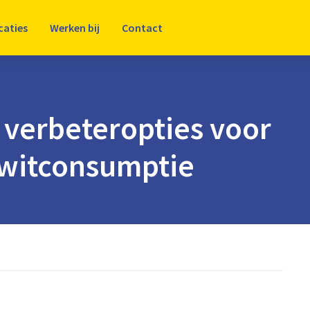
caties
Werken bij
Contact
 verbeteropties voor
iwitconsumptie