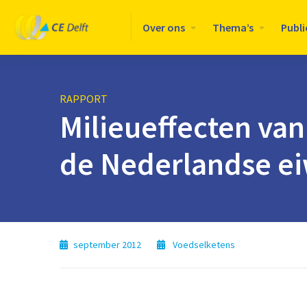
Logo
Over ons
Thema’s
Publi
CE
Delft
RAPPORT
Milieueffecten van
de Nederlandse e
september 2012
Voedselketens