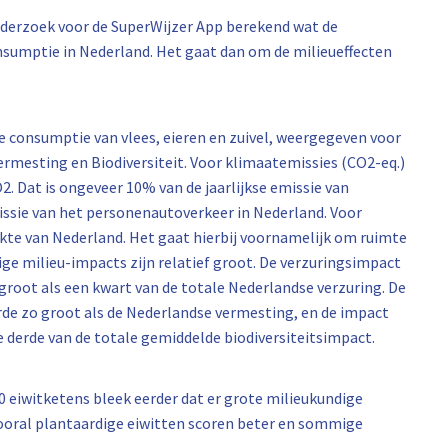
onderzoek voor de SuperWijzer App berekend wat de
nsumptie in Nederland. Het gaat dan om de milieueffecten
e consumptie van vlees, eieren en zuivel, weergegeven voor
ermesting en Biodiversiteit. Voor klimaatemissies (CO2-eq.)
2. Dat is ongeveer 10% van de jaarlijkse emissie van
missie van het personenautoverkeer in Nederland. Voor
kte van Nederland. Het gaat hierbij voornamelijk om ruimte
ige milieu-impacts zijn relatief groot. De verzuringsimpact
 groot als een kwart van de totale Nederlandse verzuring. De
de zo groot als de Nederlandse vermesting, en de impact
e derde van de totale gemiddelde biodiversiteitsimpact.
0 eiwitketens bleek eerder dat er grote milieukundige
 Vooral plantaardige eiwitten scoren beter en sommige