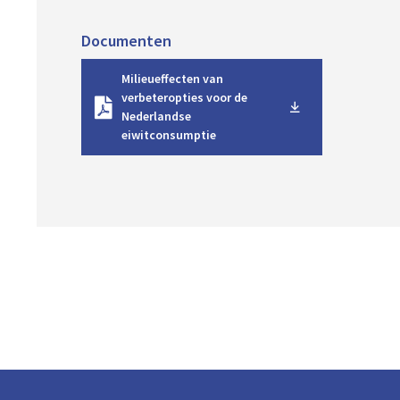
Documenten
D
Milieueffecten van
o
verbeteropties voor de
w
Nederlandse
n
eiwitconsumptie
l
o
a
d