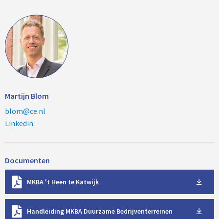
Martijn Blom
blom@ce.nl
Linkedin
Documenten
D
MKBA 't Heen te Katwijk
o
w
D
n
Handleiding MKBA Duurzame Bedrijventerreinen
o
l