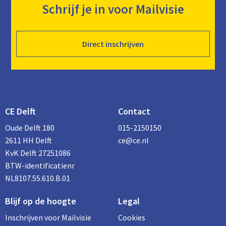
Schrijf je in voor Mailvisie
Direct inschrijven
CE Delft
Contact
Oude Delft 180
015-2150150
2611 HH Delft
ce@ce.nl
KvK Delft 27251086
BTW-identificatienr
NL8107.55.610.B.01
Blijf op de hoogte
Legal
Inschrijven voor Mailvisie
Cookies