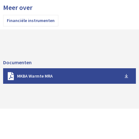
Meer over
Financiële instrumenten
Documenten
D
MKBA Warmte MRA
o
w
n
l
o
a
d