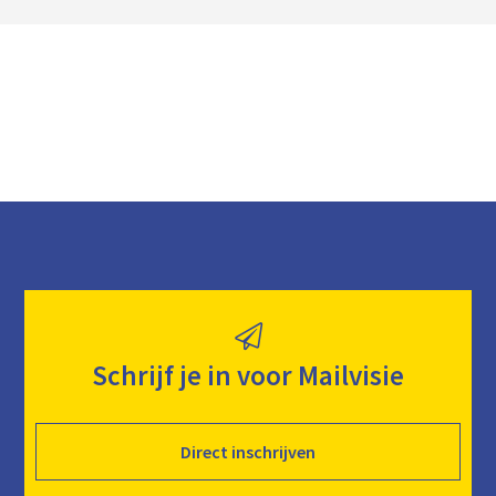
a
d
Schrijf je in voor Mailvisie
Direct inschrijven