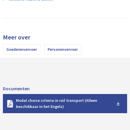
Meer over
Goederenvervoer
Personenvervoer
Documenten
D
Modal choice criteria in rail transport (Alleen
o
beschikbaar in het Engels)
w
n
l
o