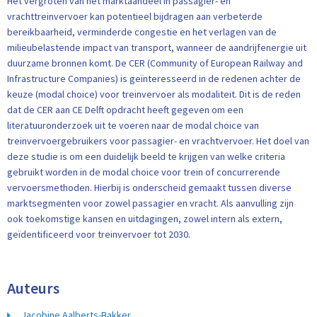
Het vergroten van het marktaandeel in passagier- en
vrachttreinvervoer kan potentieel bijdragen aan verbeterde
bereikbaarheid, verminderde congestie en het verlagen van de
milieubelastende impact van transport, wanneer de aandrijfenergie uit
duurzame bronnen komt. De CER (Community of European Railway and
Infrastructure Companies) is geïnteresseerd in de redenen achter de
keuze (modal choice) voor treinvervoer als modaliteit. Dit is de reden
dat de CER aan CE Delft opdracht heeft gegeven om een
literatuuronderzoek uit te voeren naar de modal choice van
treinvervoergebruikers voor passagier- en vrachtvervoer. Het doel van
deze studie is om een duidelijk beeld te krijgen van welke criteria
gebruikt worden in de modal choice voor trein of concurrerende
vervoersmethoden. Hierbij is onderscheid gemaakt tussen diverse
marktsegmenten voor zowel passagier en vracht. Als aanvulling zijn
ook toekomstige kansen en uitdagingen, zowel intern als extern,
geïdentificeerd voor treinvervoer tot 2030.
Auteurs
Jacobine Aalberts-Bakker