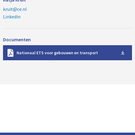
kruit@ce.nl
Linkedin
Documenten
D
Nationaal ETS voor gebouwen en transport
o
w
n
l
o
a
d