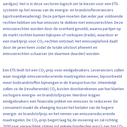
aardgas). Het is in deze sectoren logisch om te kiezen voor een ETS-
systeem op het niveau van de energie- en brandstofleveranciers
(upstreambenadering). Deze partijen moeten dan ieder jaar voldoende
rechten hebben om hun emissies te dekken met emissierechten. Deze
emissierechten worden door de overheid geveild, waarna partijen op
de markt rechten kunnen bijkopen of verkopen (trade), waardoor er
een marktprijs voor CO
-rechten ontstaat. Het emissieplafond daalt
2
door de jaren heen zodat de totale uitstoot afneemt en
emissierechten schaarser (en daarmee duurder) worden.
Een ETS leidt tot een CO
-prijs voor eindgebruikers. Leveranciers zullen
2
waar mogelijk emissiereducerende maatregelen nemen, bijvoorbeeld
meer biobrandstoffen bijmengen in de transportsector. Uiteindelijk
zullen ze de (resulterende) CO
-kosten doorberekenen aan hun klanten
2
via hogere energie- en brandstofprijzen. Hierdoor krijgen
eindgebruikers een financiële prikkel om emissies te reduceren. De
consument maakt de afweging tussen het betalen van de hogere
energie- en brandstofprijs en het nemen van emissiereducerende
maatregelen. De CO
-prijs begint laag bij de invoering en zal richting
2
2030 naar verwachting stijgen tot enkele honderden euro’s per ton CO