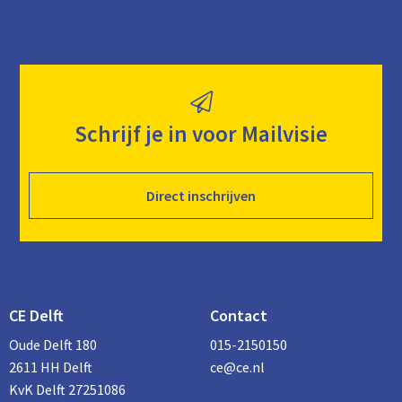
Schrijf je in voor Mailvisie
Direct inschrijven
CE Delft
Contact
Oude Delft 180
015-2150150
2611 HH Delft
ce@ce.nl
KvK Delft 27251086