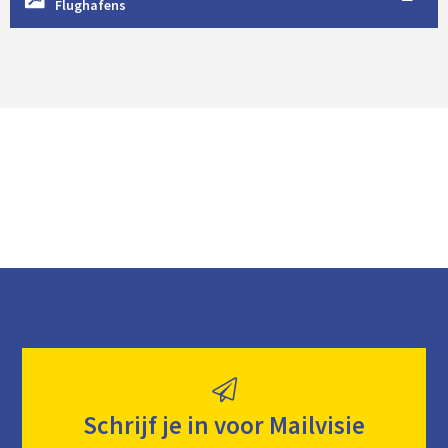
Flughafens
w
n
l
o
a
d
Schrijf je in voor Mailvisie