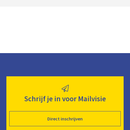
a
d
Schrijf je in voor Mailvisie
Direct inschrijven