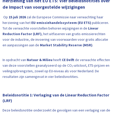
Herziening van het EU ETS: Vier beleidsnotities over
de impact van voorgestelde wijzigingen
Op
15 juli 2026
zal de Europese Commissie naar verwachting haar
herziening van het
EU-emissiehandelssysteem (EU ETS)
publiceren.
Tot de verwachte voorstellen behoren wijzigingen in de
Linear
Reduction Factor (LRF)
, het uitfaseren van gratis emissierechten
voor de industrie, de invoering van voorwaarden voor gratis allocatie
en aanpassingen aan de
Market Stability Reserve (MSR)
.
In opdracht van
Natuur & Milieu
heeft
CE Delft
de verwachte effecten
van deze voorstellen geanalyseerd op de CO₂-uitstoot, ETS-prijzen en
veilingopbrengsten, zowel op EU-niveau als voor Nederland. De
resultaten zijn samengevat in vier beleidsnotities.
Beleidsnotitie 1: Verlaging van de Linear Reduction Factor
(LRF)
Deze beleidsnotitie onderzoekt de gevolgen van een verlaging van de