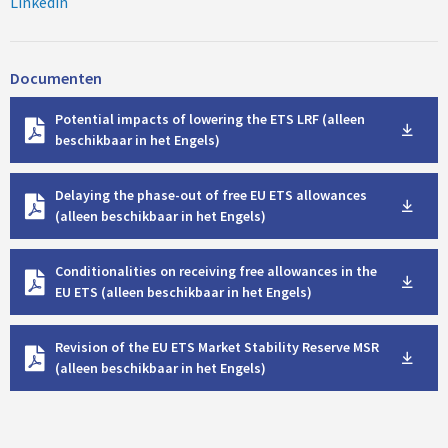
Linkedin
Documenten
D
Potential impacts of lowering the ETS LRF (alleen
o
beschikbaar in het Engels)
w
n
D
l
Delaying the phase-out of free EU ETS allowances
o
o
(alleen beschikbaar in het Engels)
w
a
n
d
D
l
Conditionalities on receiving free allowances in the
o
o
EU ETS (alleen beschikbaar in het Engels)
w
a
n
d
D
l
Revision of the EU ETS Market Stability Reserve MSR
o
o
(alleen beschikbaar in het Engels)
w
a
n
d
l
o