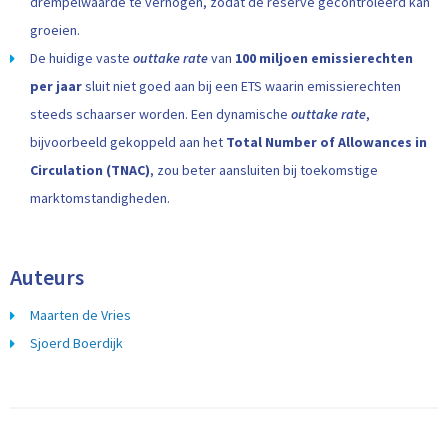
drempelwaarde te verhogen, zodat de reserve gecontroleerd kan
groeien.
De huidige vaste
outtake rate
van
100 miljoen emissierechten
per jaar
sluit niet goed aan bij een ETS waarin emissierechten
steeds schaarser worden. Een dynamische
outtake rate
,
bijvoorbeeld gekoppeld aan het
Total Number of Allowances in
Circulation (TNAC)
, zou beter aansluiten bij toekomstige
marktomstandigheden.
Auteurs
Maarten de Vries
Sjoerd Boerdijk