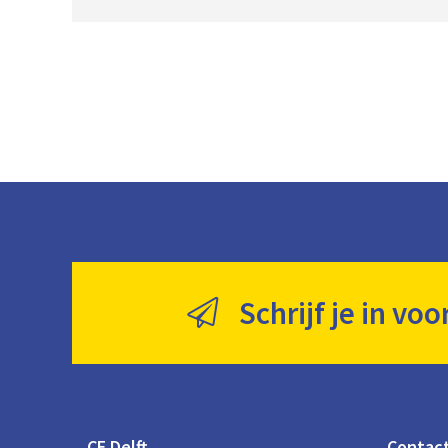
Schrijf je in voo
CE Delft
Contac