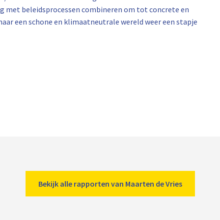
ing met beleidsprocessen combineren om tot concrete en
 naar een schone en klimaatneutrale wereld weer een stapje
Bekijk alle rapporten van Maarten de Vries