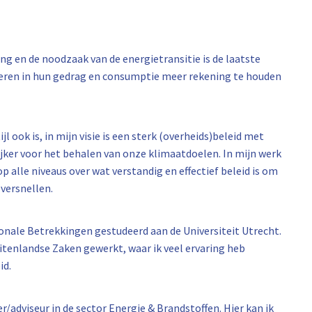
g en de noodzaak van de energietransitie is de laatste
eren in hun gedrag en consumptie meer rekening te houden
 ook is, in mijn visie is een sterk (overheids)beleid met
ijker voor het behalen van onze klimaatdoelen. In mijn werk
op alle niveaus over wat verstandig en effectief beleid is om
versnellen.
onale Betrekkingen gestudeerd aan de Universiteit Utrecht.
uitenlandse Zaken gewerkt, waar ik veel ervaring heb
id.
r/adviseur in de sector Energie & Brandstoffen. Hier kan ik