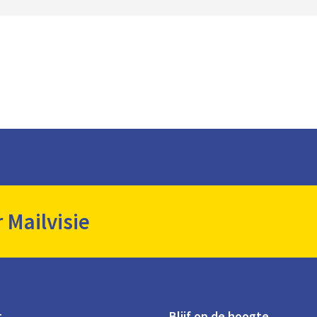
r Mailvisie
t
Blijf op de hoogte