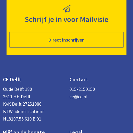
Schrijf je in voor Mailvisie
Direct inschrijven
CE Delft
Contact
Oude Delft 180
015-2150150
2611 HH Delft
ce@ce.nl
KvK Delft 27251086
BTW-identificatienr
NL8107.55.610.B.01
Blijf op de hoogte
Legal