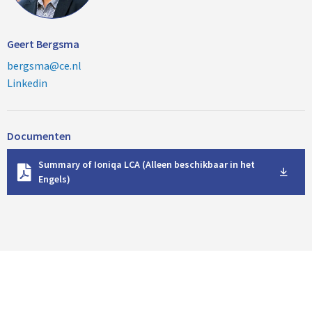
Geert Bergsma
bergsma@ce.nl
Linkedin
Documenten
D
Summary of Ioniqa LCA (Alleen beschikbaar in het
o
Engels)
w
n
l
o
a
d