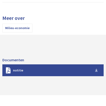
Meer over
Milieu-economie
Documenten
D
notitie
o
w
n
l
o
a
d