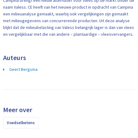
Campina brengt een nieuw alternatief voor vlees op de markt onder de
naam Valess. CE heeft van het nieuwe product in opdracht van Campina
een milieuanalyse gemaakt, waarbij ook vergelijkingen zijn gemaakt
met milieugegevens van concurrerende producten. Uit deze analyse
blijkt dat de milieubelasting van Valess belangrijk lager is dan van vlees
en vergelijkbaar met die van andere – plantaardige – vleesvervangers.
Auteurs
Geert Bergsma
Meer over
Voedselketens