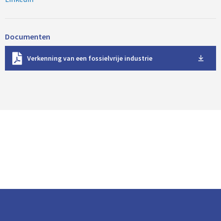
Documenten
D
Verkenning van een fossielvrije industrie
o
w
n
l
o
a
d