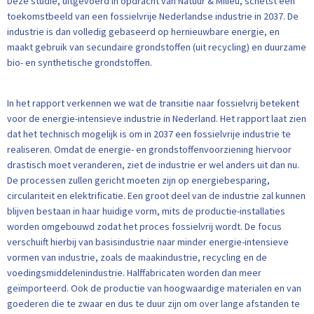
Deze studie, uitgevoerd in opdracht van Natuur & Milieu, schetst een
toekomstbeeld van een fossielvrije Nederlandse industrie in 2037. De
industrie is dan volledig gebaseerd op hernieuwbare energie, en
maakt gebruik van secundaire grondstoffen (uit recycling) en duurzame
bio- en synthetische grondstoffen.
In het rapport verkennen we wat de transitie naar fossielvrij betekent
voor de energie-intensieve industrie in Nederland. Het rapport laat zien
dat het technisch mogelijk is om in 2037 een fossielvrije industrie te
realiseren. Omdat de energie- en grondstoffenvoorziening hiervoor
drastisch moet veranderen, ziet de industrie er wel anders uit dan nu.
De processen zullen gericht moeten zijn op energiebesparing,
circulariteit en elektrificatie. Een groot deel van de industrie zal kunnen
blijven bestaan in haar huidige vorm, mits de productie-installaties
worden omgebouwd zodat het proces fossielvrij wordt. De focus
verschuift hierbij van basisindustrie naar minder energie-intensieve
vormen van industrie, zoals de maakindustrie, recycling en de
voedingsmiddelenindustrie. Halffabricaten worden dan meer
geïmporteerd. Ook de productie van hoogwaardige materialen en van
goederen die te zwaar en dus te duur zijn om over lange afstanden te