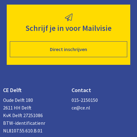
Schrijf je in voor Mailvisie
Direct inschrijven
CE Delft
Contact
Oude Delft 180
015-2150150
2611 HH Delft
ce@ce.nl
KvK Delft 27251086
BTW-identificatienr
NL8107.55.610.B.01