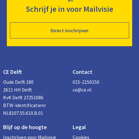
Schrijf je in voor Mailvisie
Direct inschrijven
CE Delft
Contact
Oude Delft 180
015-2150150
2611 HH Delft
ce@ce.nl
KvK Delft 27251086
BTW-identificatienr
NL8107.55.610.B.01
Blijf op de hoogte
Legal
Inschrijven voor Mailvisie
Cookies