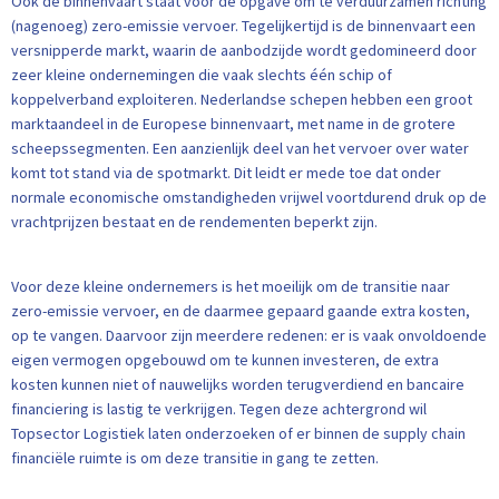
Ook de binnenvaart staat voor de opgave om te verduurzamen richting
(nagenoeg) zero-emissie vervoer. Tegelijkertijd is de binnenvaart een
versnipperde markt, waarin de aanbodzijde wordt gedomineerd door
zeer kleine ondernemingen die vaak slechts één schip of
koppelverband exploiteren. Nederlandse schepen hebben een groot
marktaandeel in de Europese binnenvaart, met name in de grotere
scheepssegmenten. Een aanzienlijk deel van het vervoer over water
komt tot stand via de spotmarkt. Dit leidt er mede toe dat onder
normale economische omstandigheden vrijwel voortdurend druk op de
vrachtprijzen bestaat en de rendementen beperkt zijn.
Voor deze kleine ondernemers is het moeilijk om de transitie naar
zero-emissie vervoer, en de daarmee gepaard gaande extra kosten,
op te vangen. Daarvoor zijn meerdere redenen: er is vaak onvoldoende
eigen vermogen opgebouwd om te kunnen investeren, de extra
kosten kunnen niet of nauwelijks worden terugverdiend en bancaire
financiering is lastig te verkrijgen. Tegen deze achtergrond wil
Topsector Logistiek laten onderzoeken of er binnen de supply chain
financiële ruimte is om deze transitie in gang te zetten.