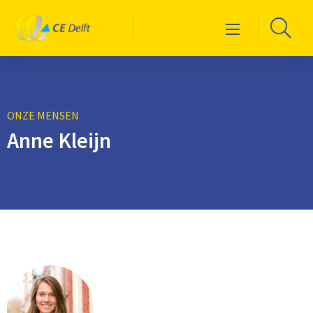
Logo
Ga
Menu
CE
naa
Delft
de
zoe
ONZE MENSEN
Anne Kleijn