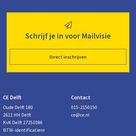
Schrijf je in voor Mailvisie
Direct inschrijven
CE Delft
Contact
Oude Delft 180
015-2150150
2611 HH Delft
ce@ce.nl
KvK Delft 27251086
BTW-identificatienr