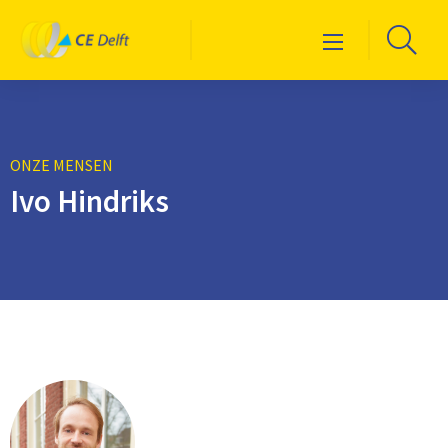
Logo
Ga
Menu
CE
naa
Delft
de
zoe
ONZE MENSEN
Ivo Hindriks