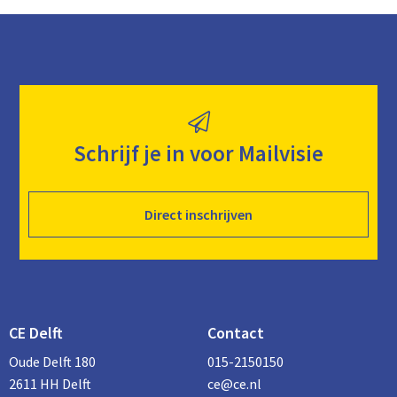
Schrijf je in voor Mailvisie
Direct inschrijven
CE Delft
Contact
Oude Delft 180
015-2150150
2611 HH Delft
ce@ce.nl