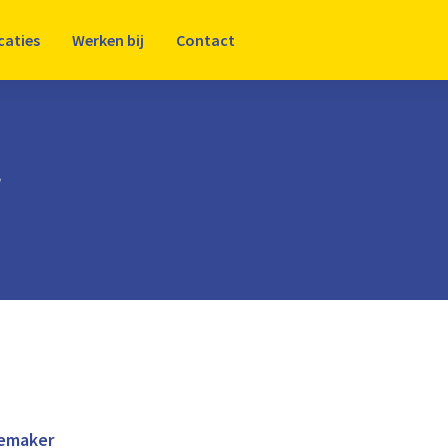
caties
Werken bij
Contact
r
temaker