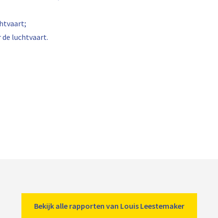
htvaart;
de luchtvaart.
Bekijk alle rapporten van Louis Leestemaker