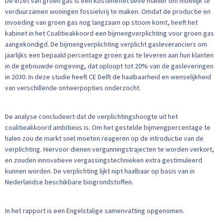
De inzet van groen gas is een kosteneffectieve manier om moeilijk te
verduurzamen woningen fossielvrij te maken. Omdat de productie en
invoeding van groen gas nog langzaam op stoom komt, heeft het
kabinet in het Coalitieakkoord een bijmengverplichting voor groen gas
aangekondigd. De bijmengverplichting verplicht gasleveranciers om
jaarlijks een bepaald percentage groen gas te leveren aan hun klanten
in de gebouwde omgeving, dat oploopt tot 20% van de gasleveringen
in 2030. In deze studie heeft CE Delft de haalbaarheid en wenselijkheid
van verschillende ontwerpopties onderzocht.
De analyse concludeert dat de verplichtingshoogte uit het
coalitieakkoord ambitieus is. Om het gestelde bijmengpercentage te
halen zou de markt snel moeten reageren op de introductie van de
verplichting. Hiervoor dienen vergunningstrajecten te worden verkort,
en zouden innovatieve vergassingstechnieken extra gestimuleerd
kunnen worden. De verplichting lijkt nipt haalbaar op basis van in
Nederlandse beschikbare biogrondstoffen.
In het rapport is een Engelstalige samenvatting opgenomen.