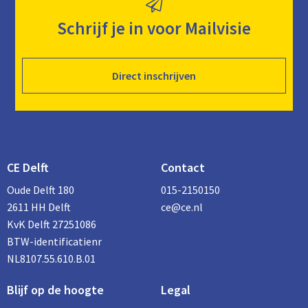
Schrijf je in voor Mailvisie
Direct inschrijven
CE Delft
Contact
Oude Delft 180
015-2150150
2611 HH Delft
ce@ce.nl
KvK Delft 27251086
BTW-identificatienr
NL8107.55.610.B.01
Blijf op de hoogte
Legal