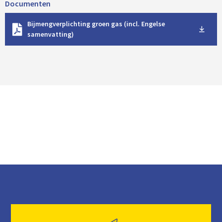
Documenten
D
Bijmengverplichting groen gas (incl. Engelse
o
samenvatting)
w
n
l
o
a
d