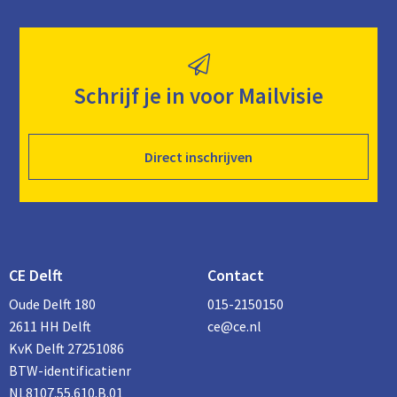
Schrijf je in voor Mailvisie
Direct inschrijven
CE Delft
Contact
Oude Delft 180
015-2150150
2611 HH Delft
ce@ce.nl
KvK Delft 27251086
BTW-identificatienr
NL8107.55.610.B.01