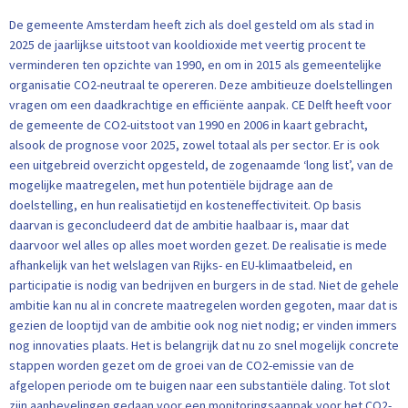
De gemeente Amsterdam heeft zich als doel gesteld om als stad in
2025 de jaarlijkse uitstoot van kooldioxide met veertig procent te
verminderen ten opzichte van 1990, en om in 2015 als gemeentelijke
organisatie CO2-neutraal te opereren. Deze ambitieuze doelstellingen
vragen om een daadkrachtige en efficiënte aanpak. CE Delft heeft voor
de gemeente de CO2-uitstoot van 1990 en 2006 in kaart gebracht,
alsook de prognose voor 2025, zowel totaal als per sector. Er is ook
een uitgebreid overzicht opgesteld, de zogenaamde ‘long list’, van de
mogelijke maatregelen, met hun potentiële bijdrage aan de
doelstelling, en hun realisatietijd en kosteneffectiviteit. Op basis
daarvan is geconcludeerd dat de ambitie haalbaar is, maar dat
daarvoor wel alles op alles moet worden gezet. De realisatie is mede
afhankelijk van het welslagen van Rijks- en EU-klimaatbeleid, en
participatie is nodig van bedrijven en burgers in de stad. Niet de gehele
ambitie kan nu al in concrete maatregelen worden gegoten, maar dat is
gezien de looptijd van de ambitie ook nog niet nodig; er vinden immers
nog innovaties plaats. Het is belangrijk dat nu zo snel mogelijk concrete
stappen worden gezet om de groei van de CO2-emissie van de
afgelopen periode om te buigen naar een substantiële daling. Tot slot
zijn aanbevelingen gedaan voor een monitoringsaanpak voor het CO2-