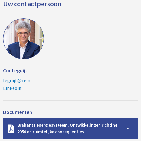
Uw contactpersoon
Cor Leguijt
leguijt@ce.nl
Linkedin
Documenten
D
Brabants energiesysteem. Ontwikkelingen richting
o
2050 en ruimtelijke consequenties
w
n