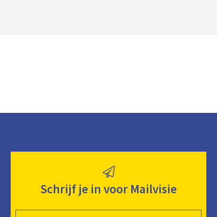
l
o
a
d
Schrijf je in voor Mailvisie