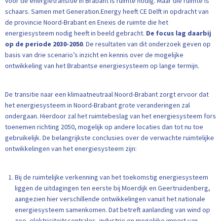
Voor de energietransitie in Brabant is ruimte nodig. Maar die ruimte is
schaars. Samen met Generation.Energy heeft CE Delft in opdracht van
de provincie Noord-Brabant en Enexis de ruimte die het
energiesysteem nodig heeft in beeld gebracht.
De focus lag daarbij
op de periode 2030-2050
. De resultaten van dit onderzoek geven op
basis van drie scenario’s inzicht en kennis over de mogelijke
ontwikkeling van het Brabantse energiesysteem op lange termijn.
De transitie naar een klimaatneutraal Noord-Brabant zorgt ervoor dat
het energiesysteem in Noord-Brabant grote veranderingen zal
ondergaan. Hierdoor zal het ruimtebeslag van het energiesysteem fors
toenemen richting 2050, mogelijk op andere locaties dan tot nu toe
gebruikelijk. De belangrijkste conclusies over de verwachte ruimtelijke
ontwikkelingen van het energiesysteem zijn:
Bij de ruimtelijke verkenning van het toekomstig energiesysteem
liggen de uitdagingen ten eerste bij Moerdijk en Geertruidenberg,
aangezien hier verschillende ontwikkelingen vanuit het nationale
energiesysteem samenkomen. Dat betreft aanlanding van wind op
zee, elektriciteitscentrales, industrie en mogelijke import van