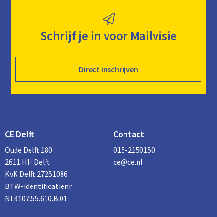
Schrijf je in voor Mailvisie
Direct inschrijven
CE Delft
Contact
Oude Delft 180
015-2150150
2611 HH Delft
ce@ce.nl
KvK Delft 27251086
BTW-identificatienr
NL8107.55.610.B.01