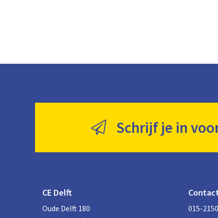
Schrijf je in voo
CE Delft
Contac
Oude Delft 180
015-215