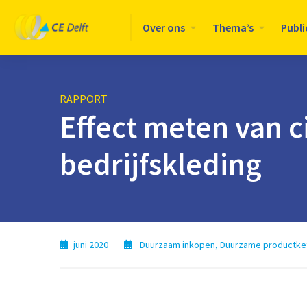
Logo
Over ons
Thema’s
Publi
CE
Delft
RAPPORT
Effect meten van c
bedrijfskleding
juni 2020
Duurzaam inkopen
,
Duurzame productke