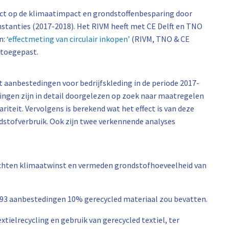
fect op de klimaatimpact en grondstoffenbesparing door
instanties (2017-2018). Het RIVM heeft met CE Delft en TNO
n:
‘effectmeting van circulair inkopen’
(RIVM, TNO & CE
t toegepast.
t aanbestedingen voor bedrijfskleding in de periode 2017-
ingen zijn in detail doorgelezen op zoek naar maatregelen
riteit. Vervolgens is berekend wat het effect is van deze
stofverbruik. Ook zijn twee verkennende analyses
wachten klimaatwinst en vermeden grondstofhoeveelheid van
lle 93 aanbestedingen 10% gerecycled materiaal zou bevatten.
tielrecycling en gebruik van gerecycled textiel, ter