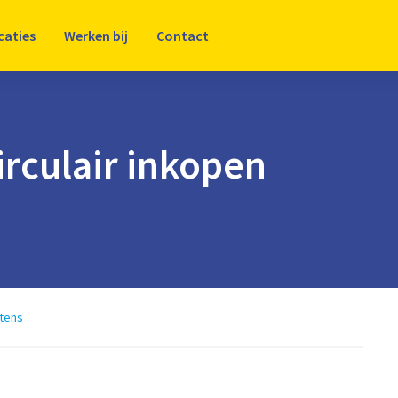
caties
Werken bij
Contact
irculair inkopen
tens