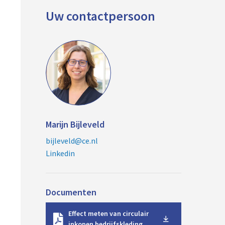
Uw contactpersoon
Marijn Bijleveld
bijleveld@ce.nl
Linkedin
Documenten
D
Effect meten van circulair
o
inkopen bedrijfskleding