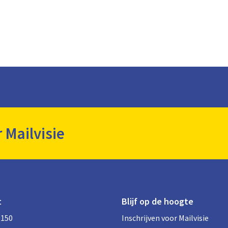
r Mailvisie
t
Blijf op de hoogte
0150
Inschrijven voor Mailvisie