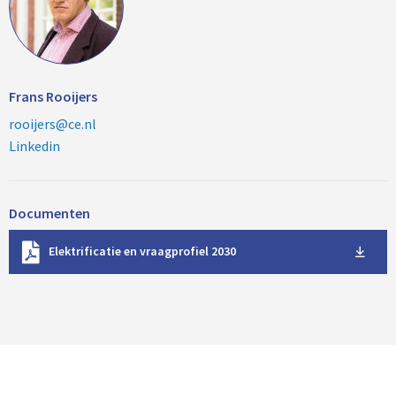
Frans Rooijers
rooijers@ce.nl
Linkedin
Documenten
D
Elektrificatie en vraagprofiel 2030
o
w
n
l
o
a
d