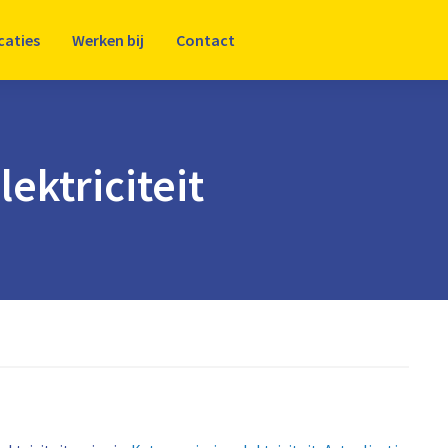
caties
Werken bij
Contact
ektriciteit