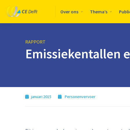
Logo
Over ons
Thema’s
Publi
CE
Delft
RAPPORT
Emissiekentallen el
januari 2015
Personenvervoer