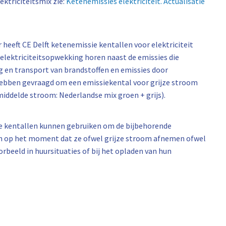
ektriciteitsmix zie:
Ketenemissies elektriciteit. Actualisatie
 heeft CE Delft ketenemissie kentallen voor elektriciteit
 elektriciteitsopwekking horen naast de emissies die
g en transport van brandstoffen en emissies door
 hebben gevraagd om een emissiekental voor grijze stroom
ddelde stroom: Nederlandse mix groen + grijs).
eze kentallen kunnen gebruiken om de bijbehorende
n op het moment dat ze ofwel grijze stroom afnemen ofwel
beeld in huursituaties of bij het opladen van hun