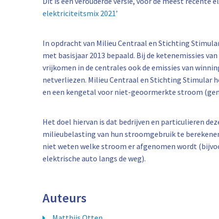
Dit is een verouderde versie, voor de meest recente el
elektriciteitsmix 2021’
In opdracht van Milieu Centraal en Stichting Stimular
met basisjaar 2013 bepaald. Bij de ketenemissies van
vrijkomen in de centrales ook de emissies van winnin
netverliezen. Milieu Centraal en Stichting Stimular
en een kengetal voor niet-geoormerkte stroom (gemi
Het doel hiervan is dat bedrijven en particulieren d
milieubelasting van hun stroomgebruik te berekene
niet weten welke stroom er afgenomen wordt (bijvoor
elektrische auto langs de weg).
Auteurs
Matthijs Otten