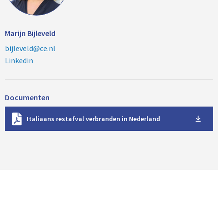
Marijn Bijleveld
bijleveld@ce.nl
Linkedin
Documenten
D
Italiaans restafval verbranden in Nederland
o
w
n
l
o
a
d