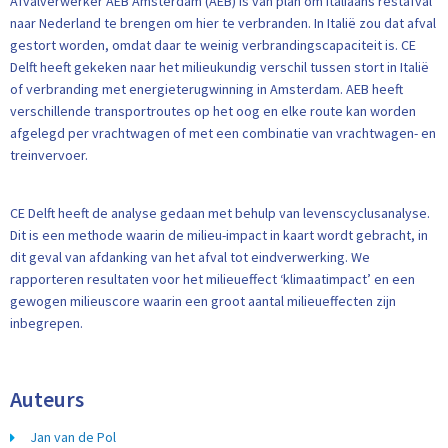
Afvalverwerker AEB Amsterdam (AEB) is van plan om Italiaans restafval
naar Nederland te brengen om hier te verbranden. In Italië zou dat afval
gestort worden, omdat daar te weinig verbrandingscapaciteit is. CE
Delft heeft gekeken naar het milieukundig verschil tussen stort in Italië
of verbranding met energieterugwinning in Amsterdam. AEB heeft
verschillende transportroutes op het oog en elke route kan worden
afgelegd per vrachtwagen of met een combinatie van vrachtwagen- en
treinvervoer.
CE Delft heeft de analyse gedaan met behulp van levenscyclusanalyse.
Dit is een methode waarin de milieu-impact in kaart wordt gebracht, in
dit geval van afdanking van het afval tot eindverwerking. We
rapporteren resultaten voor het milieueffect ‘klimaatimpact’ en een
gewogen milieuscore waarin een groot aantal milieueffecten zijn
inbegrepen.
Auteurs
Jan van de Pol