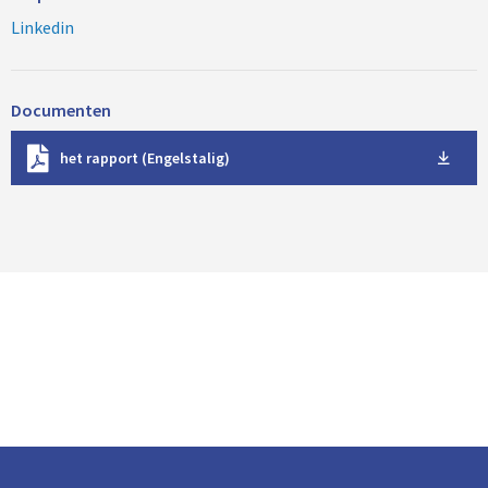
Linkedin
Documenten
D
het rapport (Engelstalig)
o
w
n
l
o
a
d