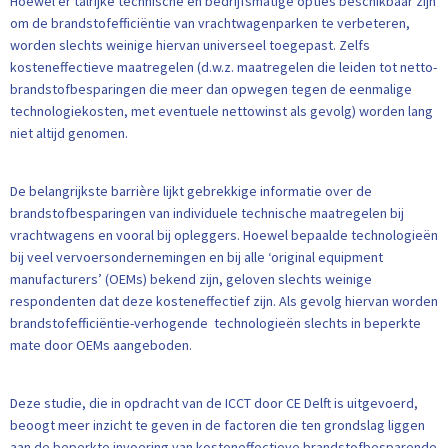
Hoewel er talrijke technische en bedrijfsmatige opties beschikbaar zijn
om de brandstofefficiëntie van vrachtwagenparken te verbeteren,
worden slechts weinige hiervan universeel toegepast. Zelfs
kosteneffectieve maatregelen (d.w.z. maatregelen die leiden tot netto-
brandstofbesparingen die meer dan opwegen tegen de eenmalige
technologiekosten, met eventuele nettowinst als gevolg) worden lang
niet altijd genomen.
De belangrijkste barrière lijkt gebrekkige informatie over de
brandstofbesparingen van individuele technische maatregelen bij
vrachtwagens en vooral bij opleggers. Hoewel bepaalde technologieën
bij veel vervoersondernemingen en bij alle ‘original equipment
manufacturers’ (OEMs) bekend zijn, geloven slechts weinige
respondenten dat deze kosteneffectief zijn. Als gevolg hiervan worden
brandstofefficiëntie-verhogende technologieën slechts in beperkte
mate door OEMs aangeboden.
Deze studie, die in opdracht van de ICCT door CE Delft is uitgevoerd,
beoogt meer inzicht te geven in de factoren die ten grondslag liggen
aan de beperkte invoering van kosteneffectieve brandstofbesparende