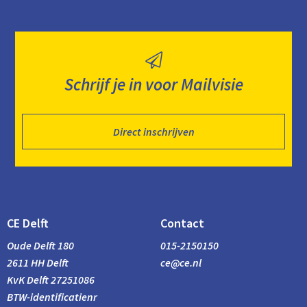
Schrijf je in voor Mailvisie
Direct inschrijven
CE Delft
Contact
Oude Delft 180
015-2150150
2611 HH Delft
ce@ce.nl
KvK Delft 27251086
BTW-identificatienr