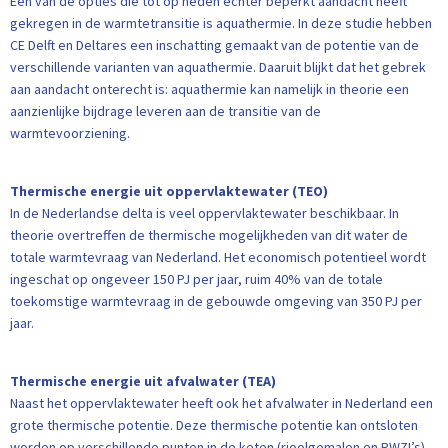
Eén van de opties die tot op heden echter beperkt aandacht heeft
gekregen in de warmtetransitie is aquathermie. In deze studie hebben
CE Delft en Deltares een inschatting gemaakt van de potentie van de
verschillende varianten van aquathermie. Daaruit blijkt dat het gebrek
aan aandacht onterecht is: aquathermie kan namelijk in theorie een
aanzienlijke bijdrage leveren aan de transitie van de
warmtevoorziening.
Thermische energie uit oppervlaktewater (TEO)
In de Nederlandse delta is veel oppervlaktewater beschikbaar. In
theorie overtreffen de thermische mogelijkheden van dit water de
totale warmtevraag van Nederland. Het economisch potentieel wordt
ingeschat op ongeveer 150 PJ per jaar, ruim 40% van de totale
toekomstige warmtevraag in de gebouwde omgeving van 350 PJ per
jaar.
Thermische energie uit afvalwater (TEA)
Naast het oppervlaktewater heeft ook het afvalwater in Nederland een
grote thermische potentie. Deze thermische potentie kan ontsloten
worden op verschillende punten in de keten (rioolgemalen en RWZI’s).