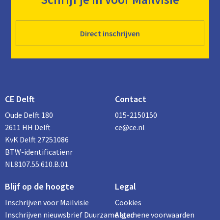
Direct inschrijven
CE Delft
Contact
Oude Delft 180
015-2150150
2611 HH Delft
ce@ce.nl
KvK Delft 27251086
BTW-identificatienr
NL8107.55.610.B.01
Blijf op de hoogte
Legal
Inschrijven voor Mailvisie
Cookies
Inschrijven nieuwsbrief Duurzame stad
Algemene voorwaarden