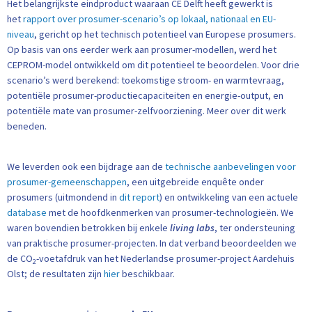
Het belangrijkste eindproduct waaraan CE Delft heeft gewerkt is
het
rapport over prosumer-scenario’s op lokaal, nationaal en EU-
niveau
, gericht op het technisch potentieel van Europese prosumers.
Op basis van ons eerder werk aan prosumer-modellen, werd het
CEPROM-model ontwikkeld om dit potentieel te beoordelen. Voor drie
scenario’s werd berekend: toekomstige stroom- en warmtevraag,
potentiële prosumer-productiecapaciteiten en energie-output, en
potentiële mate van prosumer-zelfvoorziening. Meer over dit werk
beneden.
We leverden ook een bijdrage aan de
technische aanbevelingen voor
prosumer-gemeenschappen
, een uitgebreide enquête onder
prosumers (uitmondend in
dit report
) en ontwikkeling van een actuele
database
met de hoofdkenmerken van prosumer-technologieën. We
waren bovendien betrokken bij enkele
living labs
, ter ondersteuning
van praktische prosumer-projecten. In dat verband beoordeelden we
de CO
-voetafdruk van het Nederlandse prosumer-project Aardehuis
2
Olst; de resultaten zijn
hier
beschikbaar.