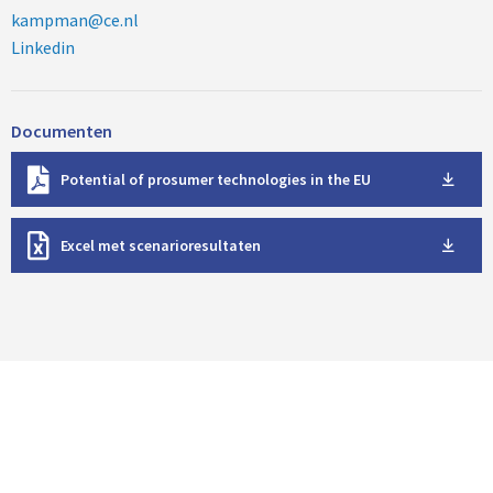
kampman@ce.nl
Linkedin
Documenten
D
Potential of prosumer technologies in the EU
o
w
D
n
Excel met scenarioresultaten
o
l
w
o
n
a
l
d
o
a
d