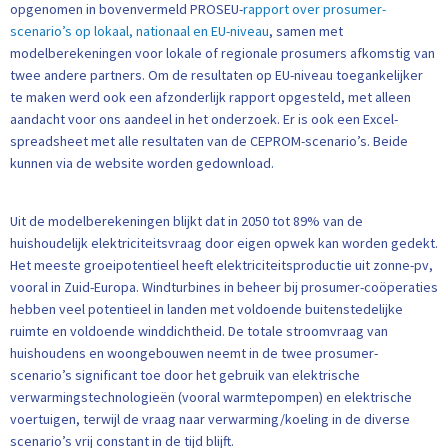
opgenomen in bovenvermeld PROSEU-
rapport over prosumer-
scenario’s op lokaal, nationaal en EU-niveau
, samen met
modelberekeningen voor lokale of regionale prosumers afkomstig van
twee andere partners. Om de resultaten op EU-niveau toegankelijker
te maken werd ook een afzonderlijk rapport opgesteld, met alleen
aandacht voor ons aandeel in het onderzoek. Er is ook een Excel-
spreadsheet met alle resultaten van de CEPROM-scenario’s. Beide
kunnen via de website worden gedownload.
Uit de modelberekeningen blijkt dat in 2050 tot 89% van de
huishoudelijk elektriciteitsvraag door eigen opwek kan worden gedekt.
Het meeste groeipotentieel heeft elektriciteitsproductie uit zonne-pv,
vooral in Zuid-Europa. Windturbines in beheer bij prosumer-coöperaties
hebben veel potentieel in landen met voldoende buitenstedelijke
ruimte en voldoende winddichtheid. De totale stroomvraag van
huishoudens en woongebouwen neemt in de twee prosumer-
scenario’s significant toe door het gebruik van elektrische
verwarmingstechnologieën (vooral warmtepompen) en elektrische
voertuigen, terwijl de vraag naar verwarming/koeling in de diverse
scenario’s vrij constant in de tijd blijft.