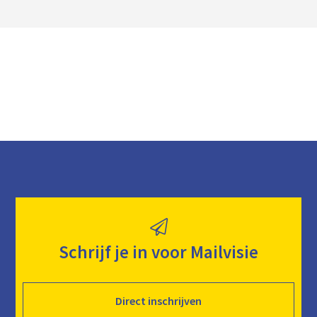
o
a
d
Schrijf je in voor Mailvisie
Direct inschrijven