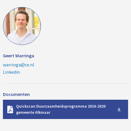
Geert Warringa
warringa@ce.nl
Linkedin
Documenten
D
Quickscan Duurzaamheidsprogramma 2016-2020
o
gemeente Alkmaar
w
n
l