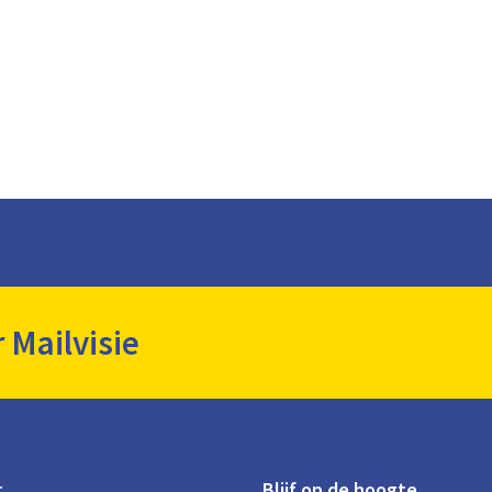
r Mailvisie
t
Blijf op de hoogte