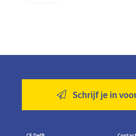
Schrijf je in voo
CE Delft
Contac