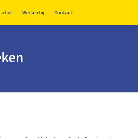
caties
Werken bij
Contact
eken