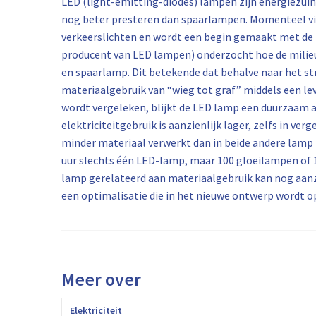
LED (light-emitting-diodes) lampen zijn energiezuin
nog beter presteren dan spaarlampen. Momenteel vin
verkeerslichten en wordt een begin gemaakt met de i
producent van LED lampen) onderzocht hoe de milieu
en spaarlamp. Dit betekende dat behalve naar het st
materiaalgebruik van “wieg tot graf” middels een le
wordt vergeleken, blijkt de LED lamp een duurzaam a
elektriciteitgebruik is aanzienlijk lager, zelfs in v
minder materiaal verwerkt dan in beide andere lamp
uur slechts één LED-lamp, maar 100 gloeilampen of 1
lamp gerelateerd aan materiaalgebruik kan nog aanz
een optimalisatie die in het nieuwe ontwerp wordt
Meer over
Elektriciteit