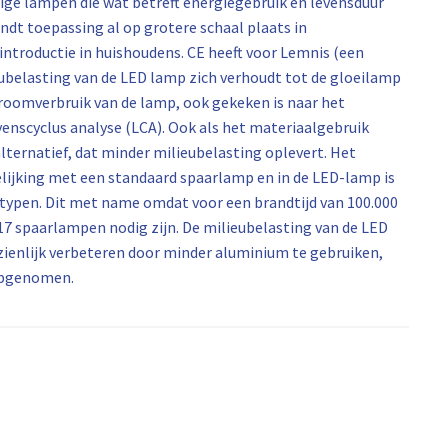
ige lampen die wat betreft energiegebruik en levensduur
dt toepassing al op grotere schaal plaats in
ntroductie in huishoudens. CE heeft voor Lemnis (een
belasting van de LED lamp zich verhoudt tot de gloeilamp
roomverbruik van de lamp, ook gekeken is naar het
venscyclus analyse (LCA). Ook als het materiaalgebruik
lternatief, dat minder milieubelasting oplevert. Het
ergelijking met een standaard spaarlamp en in de LED-lamp is
 typen. Dit met name omdat voor een brandtijd van 100.000
7 spaarlampen nodig zijn. De milieubelasting van de LED
ienlijk verbeteren door minder aluminium te gebruiken,
 opgenomen.