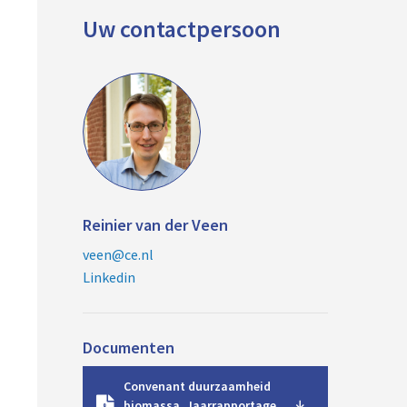
Uw contactpersoon
Reinier van der Veen
veen@ce.nl
Linkedin
Documenten
D
Convenant duurzaamheid
o
biomassa. Jaarrapportage