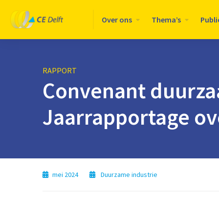
Logo
Over ons
Thema’s
Publi
CE
Delft
RAPPORT
Convenant duurza
Jaarrapportage ov
mei 2024
Duurzame industrie