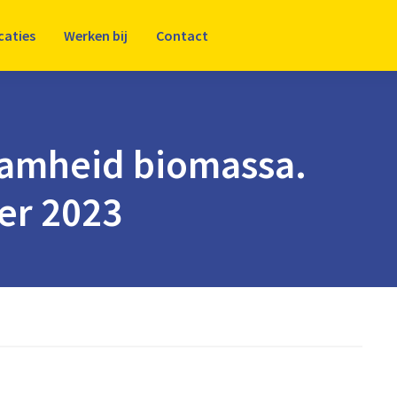
caties
Werken bij
Contact
amheid biomassa.
er 2023