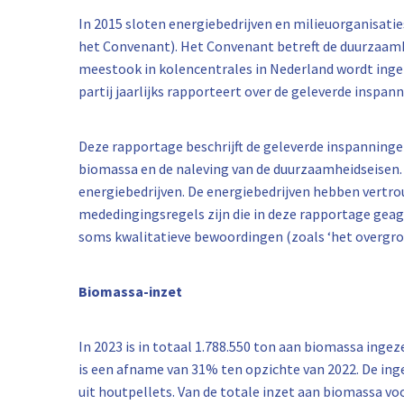
In 2015 sloten energiebedrijven en milieuorganisa
het Convenant). Het Convenant betreft de duurzaamhe
meestook in kolencentrales in Nederland wordt ingez
partij jaarlijks rapporteert over de geleverde inspan
Deze rapportage beschrijft de geleverde inspanningen
biomassa en de naleving van de duurzaamheidseisen. 
energiebedrijven. De energiebedrijven hebben vertro
mededingingsregels zijn die in deze rapportage gea
soms kwalitatieve bewoordingen (zoals ‘het overgrote 
Biomassa-inzet
In 2023 is in totaal 1.788.550 ton aan biomassa ingez
is een afname van 31% ten opzichte van 2022. De in
uit houtpellets. Van de totale inzet aan biomassa vo