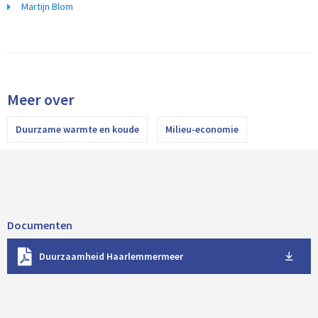
Martijn Blom
Meer over
Duurzame warmte en koude
Milieu-economie
Documenten
D
Duurzaamheid Haarlemmermeer
o
w
n
l