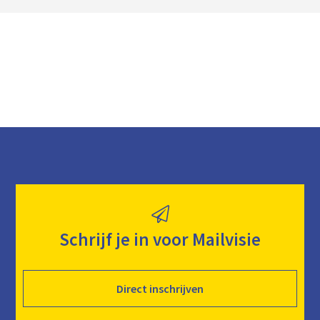
o
a
d
Schrijf je in voor Mailvisie
Direct inschrijven