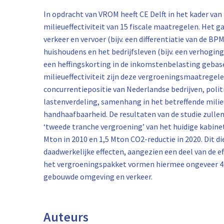
In opdracht van VROM heeft CE Delft in het kader va
milieueffectiviteit van 15 fiscale maatregelen. Het
verkeer en vervoer (bijv. een differentiatie van de B
huishoudens en het bedrijfsleven (bijv. een verhogin
een heffingskorting in de inkomstenbelasting gebas
milieueffectiviteit zijn deze vergroeningsmaatregel
concurrentiepositie van Nederlandse bedrijven, poli
lastenverdeling, samenhang in het betreffende milieu
handhaafbaarheid. De resultaten van de studie zulle
‘tweede tranche vergroening’ van het huidige kabine
Mton in 2010 en 1,5 Mton CO2-reductie in 2020. Dit d
daadwerkelijke effecten, aangezien een deel van de ef
het vergroeningspakket vormen hiermee ongeveer 4 
gebouwde omgeving en verkeer.
Auteurs