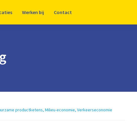
caties
Werken bij
Contact
ng
urzame productketens
,
Milieu-economie
,
Verkeerseconomie