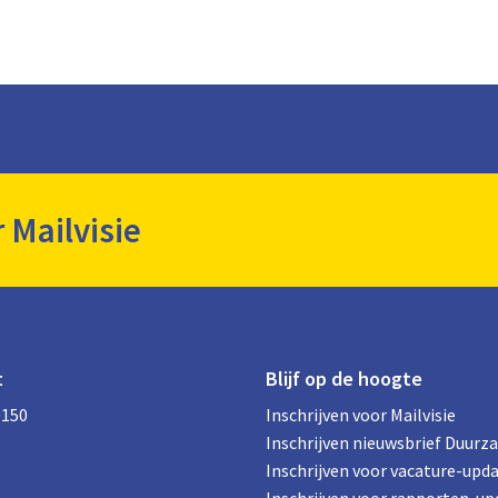
r Mailvisie
t
Blijf op de hoogte
0150
Inschrijven voor Mailvisie
Inschrijven nieuwsbrief Duurz
Inschrijven voor vacature-upd