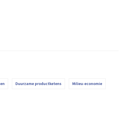
ten
Duurzame productketens
Milieu-economie