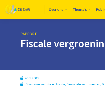
Logo
Over ons
Thema’s
Publi
CE
Delft
RAPPORT
Fiscale vergroeni
april 2009
Duurzame warmte en koude
,
Financiële instrumenten
,
Du