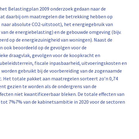
n het Belastingplan 2009 onderzoek gedaan naar de
 gaat daarbij om maatregelen die betrekking hebben op
PM naar absolute CO2-uitstoot), het energiegebruik van
g van de energiebelasting) en de gebouwde omgeving (bijv.
eerd op de energiezuinigheid van woningen). Naast de
en ook beoordeeld op de gevolgen voor de
tieke draagvlak, gevolgen voor de koopkracht en
beleidsterrein, fiscale inpasbaarheid, uitvoeringskosten en
n worden gebruikt bij de voorbereiding van de zogenaamde
t. Het totale pakket aan maatregelen sorteert zo’n 0,74
ient gezien te worden als de ondergrens van de
fecten niet kwantificeerbaar bleken. De totale effecten van
tot 7%7% van de kabinetsambitie in 2020 voor de sectoren