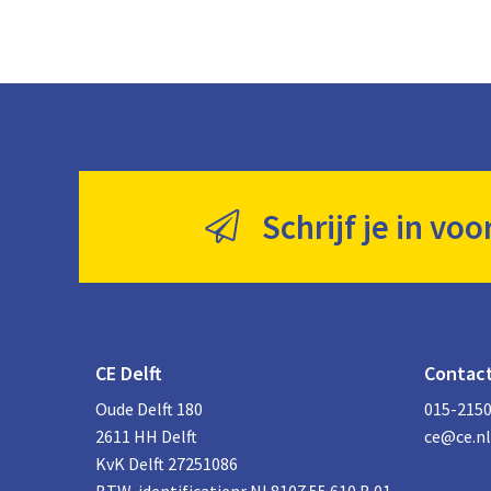
Schrijf je in voo
CE Delft
Contac
Oude Delft 180
015-215
2611 HH Delft
ce@ce.nl
KvK Delft 27251086