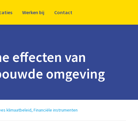
caties
Werken bij
Contact
e effecten van
gebouwde omgeving
es klimaatbeleid
,
Financiële instrumenten