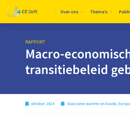
Logo
Over ons
Thema’s
Publi
CE
Delft
RAPPORT
Macro-economisch
transitiebeleid 
oktober 2014
Duurzame warmte en koude
,
Europe