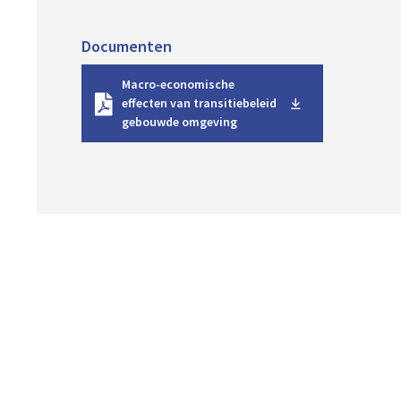
Documenten
D
Macro-economische
o
effecten van transitiebeleid
w
gebouwde omgeving
n
l
o
a
d