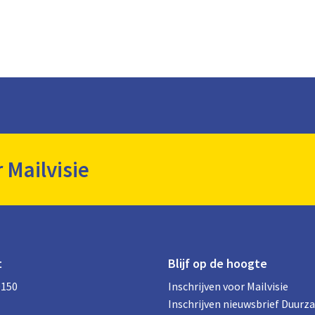
r Mailvisie
t
Blijf op de hoogte
0150
Inschrijven voor Mailvisie
Inschrijven nieuwsbrief Duurz