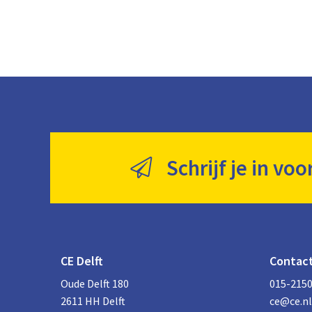
Schrijf je in voo
CE Delft
Contac
Oude Delft 180
015-215
2611 HH Delft
ce@ce.nl