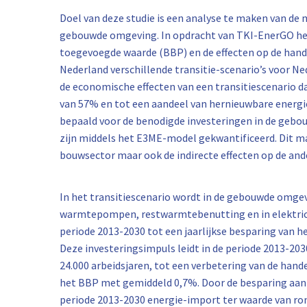
Doel van deze studie is een analyse te maken van de 
gebouwde omgeving. In opdracht van TKI-EnerGO heef
toegevoegde waarde (BBP) en de effecten op de hand
Nederland verschillende transitie-scenario’s voor Ne
de economische effecten van een transitiescenario da
van 57% en tot een aandeel van hernieuwbare energie
bepaald voor de benodigde investeringen in de gebou
zijn middels het E3ME-model gekwantificeerd. Dit ma
bouwsector maar ook de indirecte effecten op de an
In het transitiescenario wordt in de gebouwde omgevi
warmtepompen, restwarmtebenutting en in elektrici
periode 2013-2030 tot een jaarlijkse besparing van 
Deze investeringsimpuls leidt in de periode 2013-20
24.000 arbeidsjaren, tot een verbetering van de han
het BBP met gemiddeld 0,7%. Door de besparing aan
periode 2013-2030 energie-import ter waarde van ron