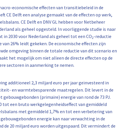
macro-economische effecten van transitiebeleid in de
t CE Delft een analyse gemaakt van de effecten op werk,
elsbalans. CE Delft en DNV GL hebben voor Netbeheer
derland als geheel opgesteld. In voorliggende studie is naar
t in 2030 voor Nederland als geheel tot een CO
-reductie
2
 van 26% leidt gekeken. De economische effecten zijn
wde omgeving binnen de totale reductie van dit scenario en
akt het mogelijk om niet alleen de directe effecten op de
dere sectoren in aanmerking te nemen.
ng additioneel 2,3 miljard euro per jaar geïnvesteerd in
teit- en warmtebesparende maatregelen. Dit levert in de
het gebouwgebonden (primaire) energie van rond de 73 PJ.
30 tot een bruto werkgelegenheidseffect van gemiddeld
delsbalans met gemiddeld 1,7% en tot een verbetering van
 gebouwgebonden energie kan naar verwachting in de
d de 20 miljard euro worden uitgespaard. Dit vermindert de