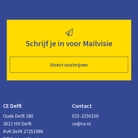
Schrijf je in voor Mailvisie
Direct inschrijven
CE Delft
Contact
Oude Delft 180
015-2150150
2611 HH Delft
ce@ce.nl
KvK Delft 27251086