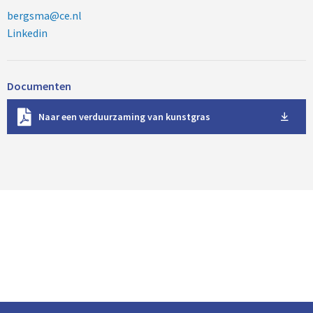
bergsma@ce.nl
Linkedin
Documenten
D
Naar een verduurzaming van kunstgras
o
w
n
l
o
a
d