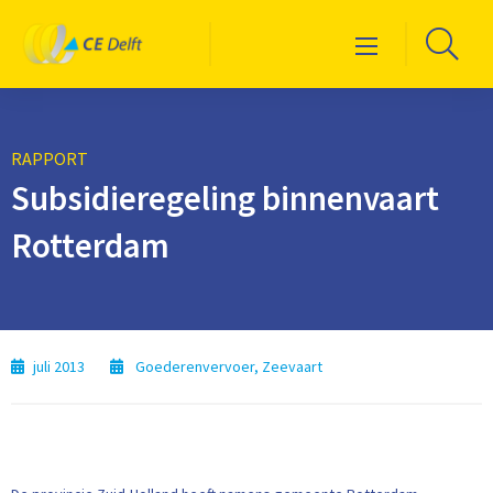
Logo
Ga
Menu
CE
naa
Delft
de
zoe
RAPPORT
Subsidieregeling binnenvaart
Rotterdam
juli 2013
Goederenvervoer
,
Zeevaart