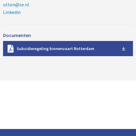
otten@ce.nl
Linkedin
Documenten
D
Subsidieregeling binnenvaart Rotterdam
o
w
n
l
o
a
d