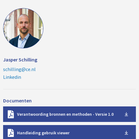
Jasper Schilling
schilling@ce.nl
Linkedin
Documenten
D
Verantwoording bronnen en methoden - Versie 1.0
o
w
D
n
Handleiding gebruik viewer
o
l