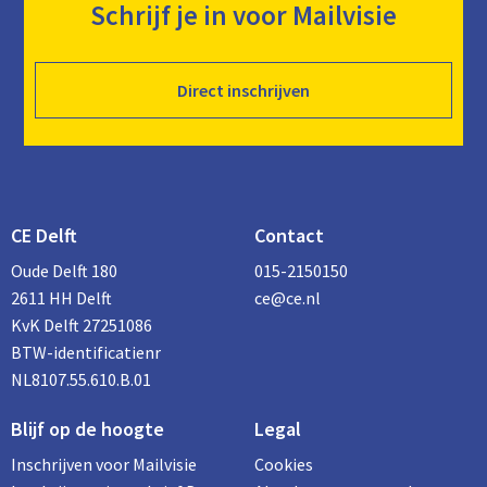
Schrijf je in voor Mailvisie
Direct inschrijven
CE Delft
Contact
Oude Delft 180
015-2150150
2611 HH Delft
ce@ce.nl
KvK Delft 27251086
BTW-identificatienr
NL8107.55.610.B.01
Blijf op de hoogte
Legal
Inschrijven voor Mailvisie
Cookies