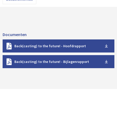
Documenten
D
Back(casting) to the future! - Hoofdrapport
o
w
D
n
Back(casting) to the future! - Bijlagenrapport
o
l
w
o
n
a
l
d
o
a
d