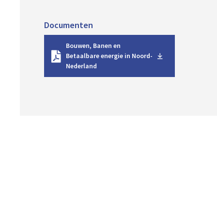
Documenten
D
Bouwen, Banen en
o
Betaalbare energie in Noord-
w
Nederland
n
l
o
a
d