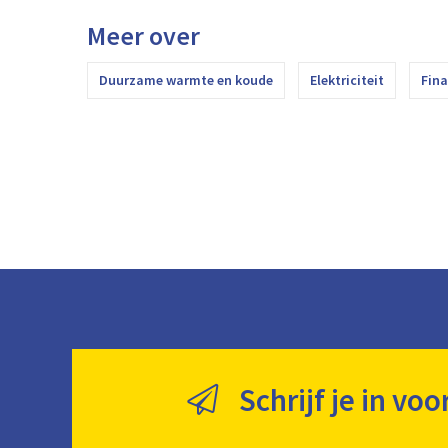
Meer over
Duurzame warmte en koude
Elektriciteit
Fina
Schrijf je in voo