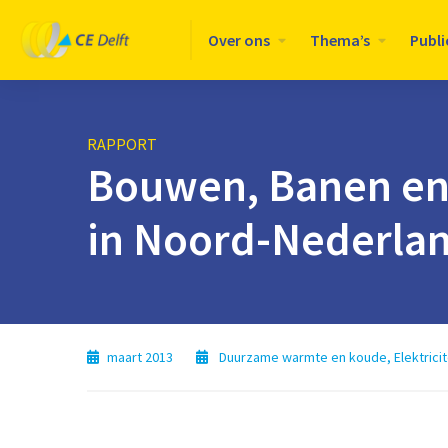
Logo
Over ons
Thema’s
Publi
CE
Delft
RAPPORT
Bouwen, Banen en 
in Noord-Nederla
maart 2013
Duurzame warmte en koude
,
Elektricit