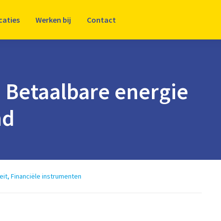
caties
Werken bij
Contact
Betaalbare energie
nd
eit
,
Financiële instrumenten