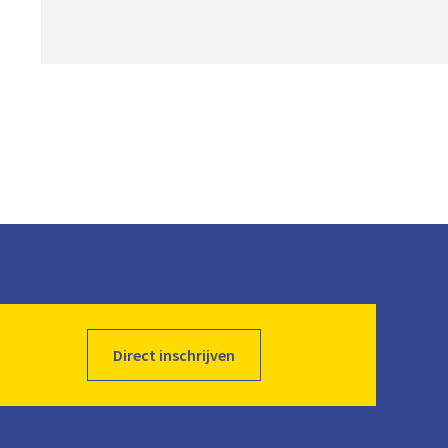
o
a
d
Direct inschrijven