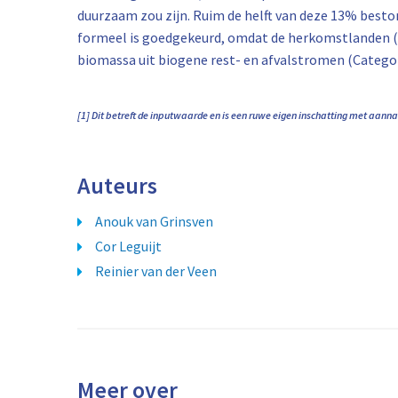
duurzaam zou zijn. Ruim de helft van deze 13% besto
formeel is goedgekeurd, omdat de herkomstlanden (
biomassa uit biogene rest- en afvalstromen (Categor
[1] Dit betreft de inputwaarde en is een ruwe eigen inschatting met aan
Auteurs
Anouk van Grinsven
Cor Leguijt
Reinier van der Veen
Meer over