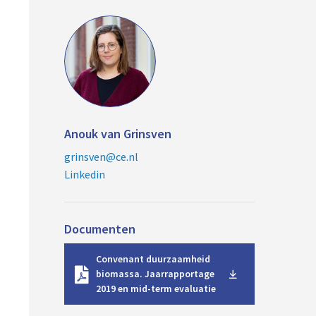
Anouk van Grinsven
grinsven@ce.nl
Linkedin
Documenten
D
Convenant duurzaamheid
o
biomassa. Jaarrapportage
w
2019 en mid-term evaluatie
n
l