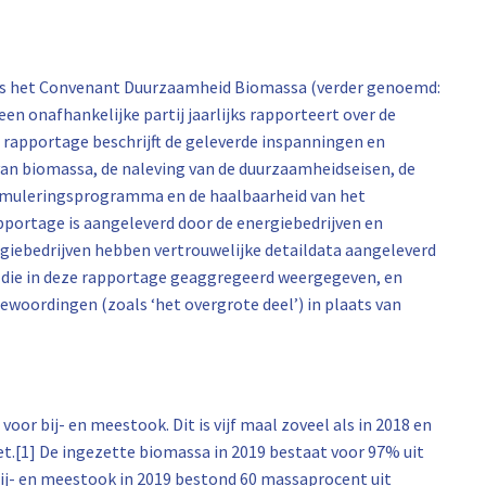
ties het Convenant Duurzaamheid Biomassa (verder genoemd:
en onafhankelijke partij jaarlijks rapporteert over de
 rapportage beschrijft de geleverde inspanningen en
 van biomassa, de naleving van de duurzaamheidseisen, de
imuleringsprogramma en de haalbaarheid van het
portage is aangeleverd door de energiebedrijven en
rgiebedrijven hebben vertrouwelijke detaildata aangeleverd
 die in deze rapportage geaggregeerd weergegeven, en
woordingen (zoals ‘het overgrote deel’) in plaats van
voor bij- en meestook. Dit is vijf maal zoveel als in 2018 en
.[1] De ingezette biomassa in 2019 bestaat voor 97% uit
bij- en meestook in 2019 bestond 60 massaprocent uit