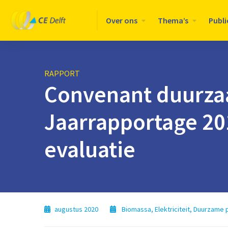
Logo
Over ons
Thema’s
Publi
CE
Delft
RAPPORT
Convenant duurza
Jaarrapportage 20
evaluatie
augustus 2020
Biomassa
,
Elektriciteit
,
Duurzame p