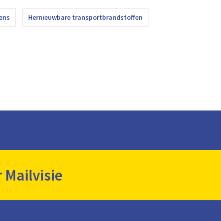
ens
Hernieuwbare transportbrandstoffen
r Mailvisie