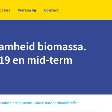
caties
Werken bij
Contact
amheid biomassa.
19 en mid-term
roductketens
,
Hernieuwbare transportbrandstoffen